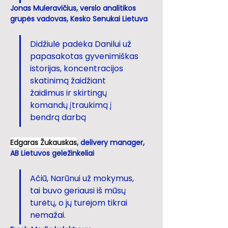
Jonas Muleravičius, verslo analitikos 
grupės vadovas, Kesko Senukai Lietuva
Didžiulė padėka Danilui už 
papasakotas gyvenimiškas 
istorijas, koncentracijos 
skatinimą žaidžiant 
žaidimus ir skirtingų 
komandų įtraukimą į 
bendrą darbą
Edgaras Žukauskas
, delivery manager, 
AB Lietuvos geležinkeliai
Ačiū, Narūnui už mokymus, 
tai buvo geriausi iš mūsų 
turėtų, o jų turėjom tikrai 
nemažai. 