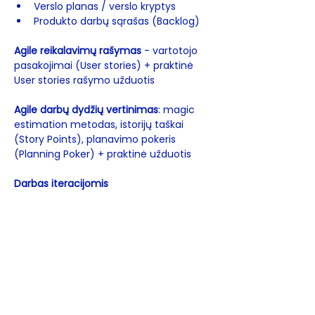
Verslo planas / verslo kryptys
Produkto darbų sąrašas (Backlog)
Agile reikalavimų rašymas
 - vartotojo 
pasakojimai (User stories) + praktinė 
User stories rašymo užduotis
Agile darbų dydžių vertinimas
: magic 
estimation metodas, istorijų taškai 
(Story Points), planavimo pokeris 
(Planning Poker) + praktinė užduotis
Darbas iteracijomis
Agile projekto planavimas
Scrum metodas:
Scrum rolės
Scrum procesas
Scrum įvykiai