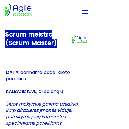
Scrum meistro
(Scrum Master)
DATA:
derinama pagal klieto
poreikius
KALBA:
lietuvių arba anglų
Šiuos mokymus galima užsakyti
kaip
dirbtuves įmonės viduje
,
pritaikytas jūsų komandos
specifiniams poreikiams.