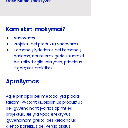
Fresh Media kolektyvas
Kam skirti mokymai?
Vadovams
Projektų bei produktų vadovams
Komandų lyderiams bei komandų 
nariams, norintiems geriau suprasti 
bei taikyti Agile vertybes, principus 
ir gerąsias praktikas
Aprašymas
Agile principai bei metodai yra plačiai 
taikomi vystant šiuolaikinius produktus 
bei įgyvendinant įvairios apimties 
projektus. Jie yra ypač efektyvūs 
įgyvendinant greitai besikeičiančius 
kliento poreikius bei verslo tikslus. 