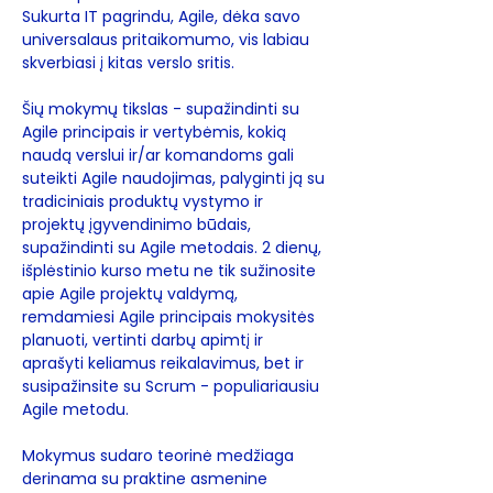
Sukurta IT pagrindu, Agile, dėka savo 
universalaus pritaikomumo, vis labiau 
skverbiasi į kitas verslo sritis.
Šių mokymų tikslas - supažindinti su 
Agile principais ir vertybėmis, kokią 
naudą verslui ir/ar komandoms gali 
suteikti Agile naudojimas, palyginti ją su 
tradiciniais produktų vystymo ir 
projektų įgyvendinimo būdais, 
supažindinti su Agile metodais. 2 dienų, 
išplėstinio kurso metu ne tik sužinosite 
apie Agile projektų valdymą, 
remdamiesi Agile principais mokysitės 
planuoti, vertinti darbų apimtį ir 
aprašyti keliamus reikalavimus, bet ir 
susipažinsite su Scrum - populiariausiu 
Agile metodu. 
Mokymus sudaro teorinė medžiaga 
derinama su praktine asmenine 