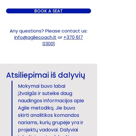
BOOK A SEAT
Any questions? Please contact us:
info@agilecoach.lt
or
+370 617
03001
Atsiliepimai iš dalyvių
Mokymai buvo labai 
įžvalgūs ir suteikė daug 
naudingos informacijos apie 
Agile metodiką. Jie buvo 
skirti analitikos komandos 
nariams, kurių grupėje yra ir 
projektų vadovai. Dalyviai 