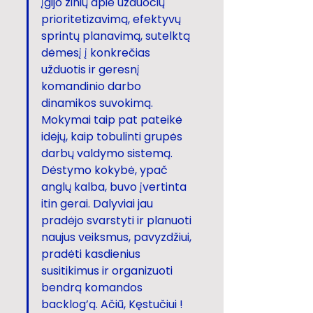
įgijo žinių apie užduočių 
prioritetizavimą, efektyvų 
sprintų planavimą, sutelktą 
dėmesį į konkrečias 
užduotis ir geresnį 
komandinio darbo 
dinamikos suvokimą. 
Mokymai taip pat pateikė 
idėjų, kaip tobulinti grupės 
darbų valdymo sistemą. 
Dėstymo kokybė, ypač 
anglų kalba, buvo įvertinta 
itin gerai. Dalyviai jau 
pradėjo svarstyti ir planuoti 
naujus veiksmus, pavyzdžiui, 
pradėti kasdienius 
susitikimus ir organizuoti 
bendrą komandos 
backlog’ą. Ačiū, Kęstučiui !